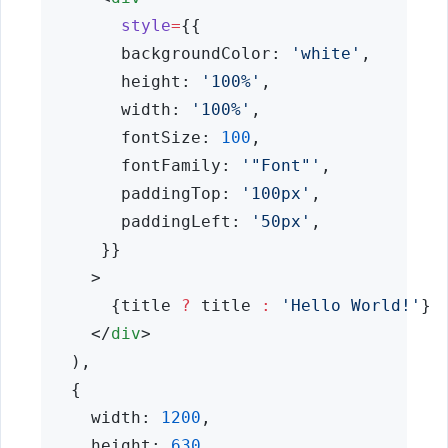
style
=
{{
        backgroundColor: 
'white'
,
        height: 
'100%'
,
        width: 
'100%'
,
        fontSize: 
100
,
        fontFamily: 
'"Font"'
,
        paddingTop: 
'100px'
,
        paddingLeft: 
'50px'
,
      }}
     >
       {title 
?
 title 
:
'Hello World!'
}
     </
div
>
   ),
   {
     width: 
1200
,
     height: 
630
,