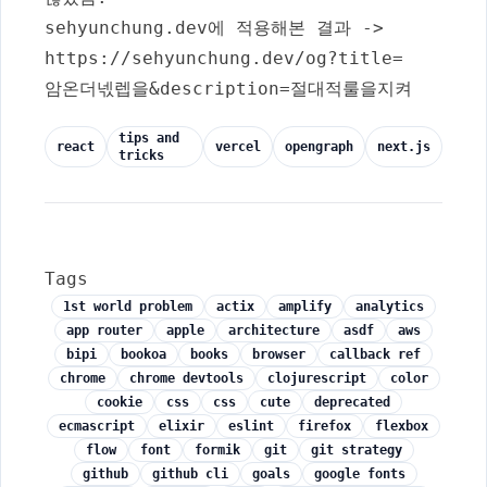
sehyunchung.dev에 적용해본 결과 ->
https://sehyunchung.dev/og?title=
암온더넧렙을&description=절대적룰을지켜
tips and
react
vercel
opengraph
next.js
tricks
Tags
1st world problem
actix
amplify
analytics
app router
apple
architecture
asdf
aws
bipi
bookoa
books
browser
callback ref
chrome
chrome devtools
clojurescript
color
cookie
css
css
cute
deprecated
ecmascript
elixir
eslint
firefox
flexbox
flow
font
formik
git
git strategy
github
github cli
goals
google fonts