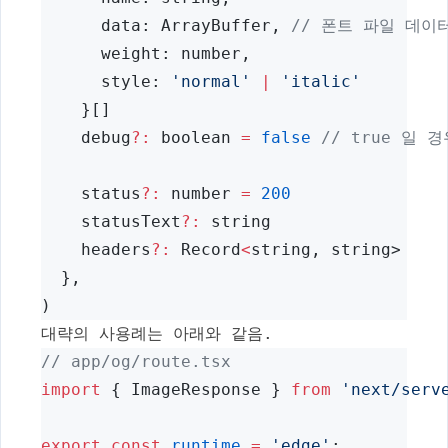
      data: ArrayBuffer, 
// 폰트 파일 데이터.
      weight: number,
      style: 
'normal'
|
'italic'
    }[]
    debug
?:
 boolean 
=
false
// true 일 경
    status
?:
 number 
=
200
    statusText
?:
 string
    headers
?:
 Record
<
string, string>
  },
)
대략의 사용례는 아래와 같음.
// app/og/route.tsx
import
 { ImageResponse } 
from
'next/serv
export
const
runtime
=
'edge'
;