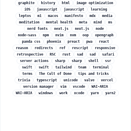
graphite
history
html
image optimization
iOS
javascript
javascript
learning
leptos
m1
macos
manifesto
mdx
media
meditation
mental health
meta
mind
ms
nerd fonts
next.js
next.js
node
node-sass
npm
nvim
nvm
oop
opengraph
panda css
phoenix
preact
pwa
react
reason
redirects
ref
rescript
responsive
retrospective
RSC
rust
sad
sad
safari
server actions
sharp
sharp
shell
ssr
swift
swift
tailwind
team
terminal
terms
The Cult of Done
tips and tricks
trivia
typescript
unicode
valve
vercel
version manager
vim
vscode
WAI-ARIA
WAI-ARIA
windows
work
xcode
yarn
yarn2