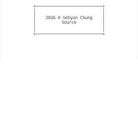
+───────────────────────────+

│                           │

│                           │

2026
© Sehyun Chung
│                           │

Source
│                           │

│                           │

+───────────────────────────+