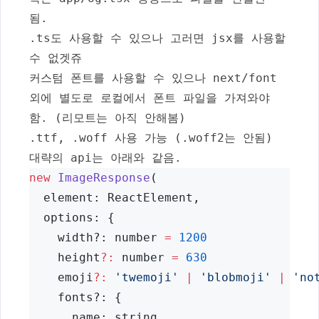
됨.
.ts
도 사용할 수 있으나 고러면
jsx
를 사용할
수 없겟쥬
커스텀 폰트를 사용할 수 있으나
next/font
외에 별도로 로컬에서 폰트 파일을 가져와야
함. (리모트는 아직 안해봄)
.ttf
,
.woff
사용 가능 (
.woff2
는 안됨)
대략의 api는 아래와 같음.
new
ImageResponse
(
  element: ReactElement,
  options: {
    width?: number 
=
1200
    height
?:
 number 
=
630
    emoji
?:
'twemoji'
|
'blobmoji'
|
'no
    fonts?: {
      name: string,