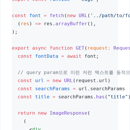
const
font
=
fetch
(
new
URL
(
'../path/to/f
  (
res
) 
=>
 res.
arrayBuffer
(),
);
export
async
function
GET
(
request
:
Reque
const
fontData
=
await
 font;
// query param으로 이런 저런 텍스트를 동적
const
url
=
new
URL
(request.url)
const
searchParams
=
 url.searchParams
const
title
=
 searchParams.
has
(
"title"
return
new
ImageResponse
(
    (
      <
div