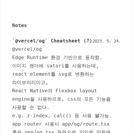
Notes
`@vercel/og` Cheatsheet (?)
2023. 5. 24.
@vercel/og
Edge Runtime 환경 기반으로 동작함.
이미지 렌더에
satori
를 사용하는데,
react element를
svg
로 변환하는
라이브러리이고,
React Native의 Flexbox layout
engine을 사용하므로,
css의 모든 기능을
사용할 순 없다
.
e.g.
z-index
,
calc()
등 사용 불가능.
app router 사용시
app/og/route.tsx
혹은
app/og.tsx
등등으로 파일을 만들면