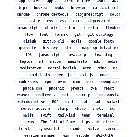
app router
apple
architecture
asdf
aws
bipi
bookoa
books
browser
callback ref
chrome
chrome devtools
clojurescript
color
cookie
css
css
cute
deprecated
ecmascript
elixir
eslint
firefox
flexbox
flow
font
formik
git
git strategy
github
github cli
goals
google fonts
graphite
history
html
image optimization
iOS
javascript
javascript
learning
leptos
m1
macos
manifesto
mdx
media
meditation
mental health
meta
mind
ms
nerd fonts
next.js
next.js
node
node-sass
npm
nvim
nvm
oop
opengraph
panda css
phoenix
preact
pwa
react
reason
redirects
ref
rescript
responsive
retrospective
RSC
rust
sad
sad
safari
server actions
sharp
sharp
shell
ssr
swift
swift
tailwind
team
terminal
terms
The Cult of Done
tips and tricks
trivia
typescript
unicode
valve
vercel
version manager
vim
vscode
WAI-ARIA